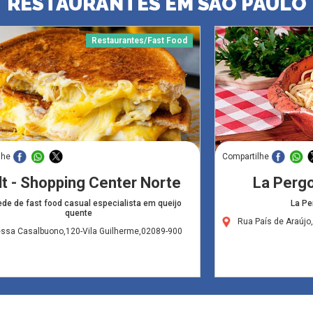
RESTAURANTES EM SÃO PAULO
Restaurantes/Fast Food
lhe
Compartilhe
t - Shopping Center Norte
La Pergo
ede de fast food casual especialista em queijo
La Per
quente
Rua País de Araújo
essa Casalbuono,120-Vila Guilherme,02089-900