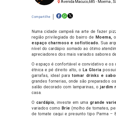
Avenida Macuco,685 - Moema , Sã
Compartilhe
Numa cidade campeã na arte de fazer piz
região privilegiada do bairro de
Moema,
espaço charmoso e sofisticado.
Sua arqu
nível do cardápio somado ao ótimo atendi
apreciadores dos mais variados sabores de
O espaço é confortável e convidativo e os
étnica e pé direito alto, o
La Gloria
possui 
garrafas, ideal para
tomar drinks e sabo
grandes fornerias, onde são preparados o
salão decorado com lamparinas, o
jardim
casa.
O
cardápio
, investe em uma
grande vari
variados como
Brie
(molho de tomates, pei
de tomate caqui e presunto tipo Parma – 