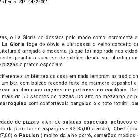
o Paulo - SP - 04523001
zas, o La Gloria se destaca pelo modo como incrementa 
o
La Gloria
foge do óbvio e ultrapassa o velho conceito de
itetura é arrojada e moderna, já que foi inspirada nas cid
mento garantiu o sucesso de público desde sua abertura em
 pizzas e pratos especiais.
 diferentes ambientes da casa em nada lembram as tradicio
um bar, com balcão redondo feito de mármore espanhol e 
rear as diversas opções de petiscos do cardápio
. De
s mais de 50 sabores de pizzas. Do alto do mezanino se 
 marroquino
com confortáveis bangalôs e o teto retrátil, p
edade de pizzas
, além de
saladas especiais, petiscos 
to de peru, brie e aspargos - R$ 85,00 grande),
Chef
( mo
87,00) e
Passion
( molho de alho porró, camarões médios 