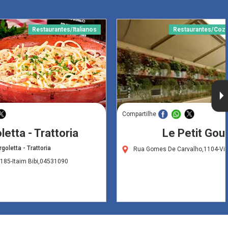
Restaurantes/Italianos
Restaurantes/Coz
Compartilhe
letta - Trattoria
Le Petit Gou
goletta - Trattoria
Rua Gomes De Carvalho,1104-Vil
,185-Itaim Bibi,04531090