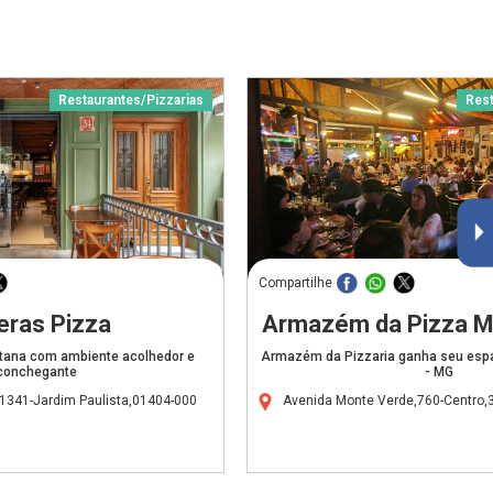
Restaurantes/Pizzarias
Rest
Compartilhe
eras Pizza
Armazém da Pizza M
itana com ambiente acolhedor e
Armazém da Pizzaria ganha seu esp
conchegante
- MG
341-Jardim Paulista,01404-000
Avenida Monte Verde,760-Centro,