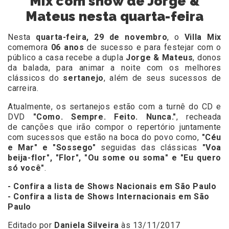
Mix com show de Jorge &
Mateus nesta quarta-feira
Nesta
quarta-feira, 29 de novembro
, o
Villa Mix
comemora
06 anos
de sucesso e para festejar com o
público a casa recebe a dupla
Jorge & Mateus
, donos
da balada, para animar a noite com os melhores
clássicos do
sertanejo
, além de seus sucessos de
carreira.
Atualmente, os sertanejos estão com a turnê do CD e
DVD
"Como. Sempre. Feito. Nunca."
, recheada
de canções que irão compor o repertório juntamente
com sucessos que estão na boca do povo como,
"Céu
e Mar" e "Sossego"
seguidas das clássicas
"Voa
beija-flor", "Flor", "Ou some ou soma" e "Eu quero
só você"
.
- Confira a lista de Shows Nacionais em São Paulo
- Confira a lista de Shows Internacionais em São
Paulo
Editado por
Daniela Silveira
às 13/11/2017