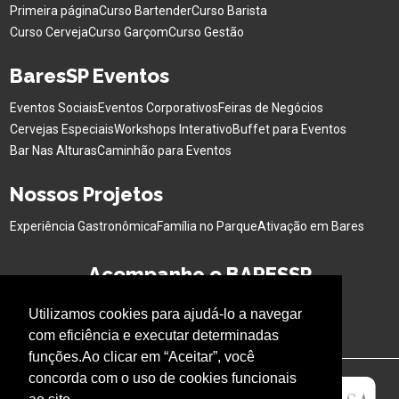
Primeira página
Curso Bartender
Curso Barista
Curso Cerveja
Curso Garçom
Curso Gestão
BaresSP Eventos
Eventos Sociais
Eventos Corporativos
Feiras de Negócios
Cervejas Especiais
Workshops Interativo
Buffet para Eventos
Bar Nas Alturas
Caminhão para Eventos
Nossos Projetos
Experiência Gastronômica
Família no Parque
Ativação em Bares
Acompanhe o BARESSP
Utilizamos cookies para ajudá-lo a navegar
com eficiência e executar determinadas
funções.Ao clicar em “Aceitar”, você
concorda com o uso de cookies funcionais