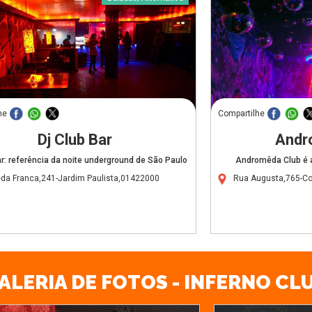
he
Compartilhe
Dj Club Bar
Andr
ar: referência da noite underground de São Paulo
Andromêda Club é 
da Franca,241-Jardim Paulista,01422000
Rua Augusta,765-Co
ALERIA DE FOTOS - INFERNO CL