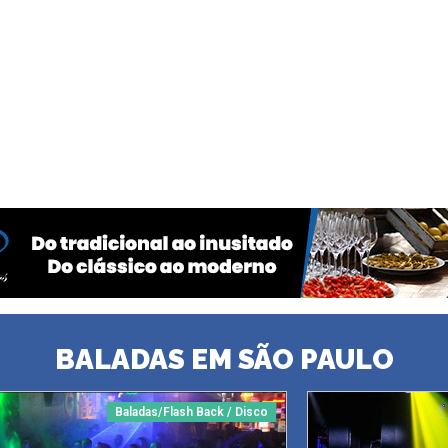
BALADAS EM SÃO PAULO
Baladas/Flash Back / Disco