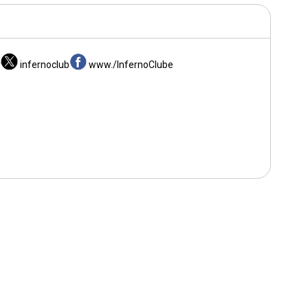
r
infernoclub
www./InfernoClube