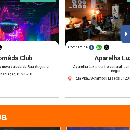
Compartilhe
omêda Club
Aparelha Lu
a nova balada da Rua Augusta
Aparelha Luzia centro cultural, bar 
negra
nsolação, 01305-10
Rua Apa,78-Campos Elíseos,0120
UB