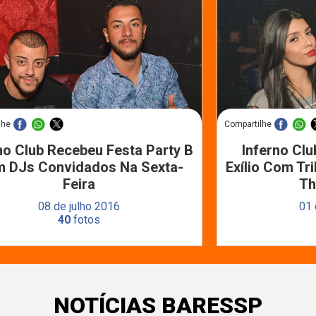
lhe
Compartilhe
no Club Recebeu Festa Party B
Inferno Cl
 DJs Convidados Na Sexta-
Exílio Com Tr
Feira
Th
08 de julho 2016
01 
40
fotos
NOTÍCIAS BARESSP