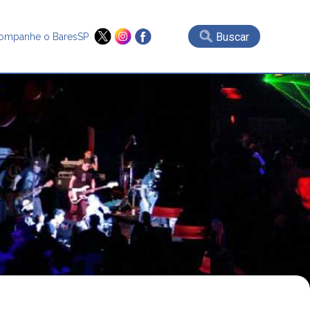
Buscar
ompanhe o BaresSP