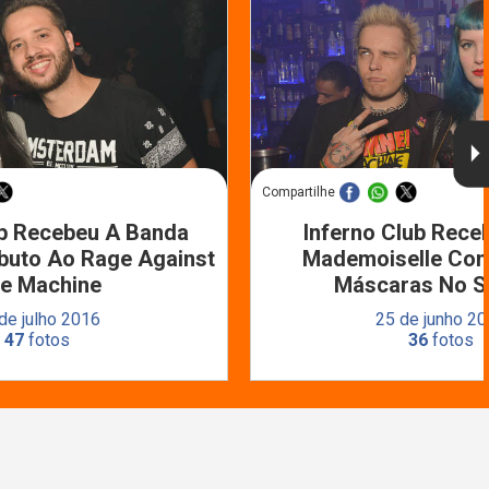
Compartilhe
ub Recebeu A Banda
Inferno Club Rece
ibuto Ao Rage Against
Mademoiselle Com
e Machine
Máscaras No S
de julho 2016
25 de junho 2
47
fotos
36
fotos