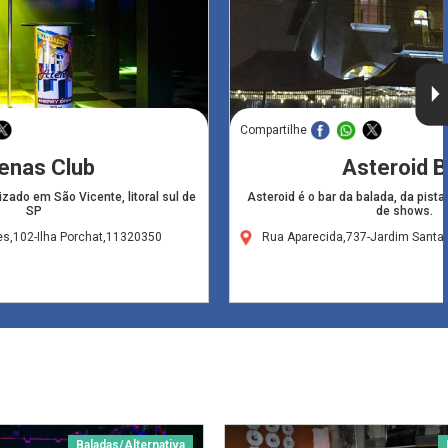
Compartilhe
enas Club
Asteroid B
izado em São Vicente, litoral sul de
Asteroid é o bar da balada, da pist
SP
de shows.
s,102-Ilha Porchat,11320350
Rua Aparecida,737-Jardim Santa
Baladas/Alternativa