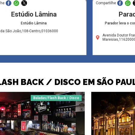
lhe
Compartilhe
Estúdio Lâmina
Para
Estúdio Lâmina
Parador leva o co
ida São João,108-Centro,01036000
Avenida Doutor Fra
Maresias,1162000
LASH BACK / DISCO EM SÃO PAU
Baladas/Flash Back / Disco