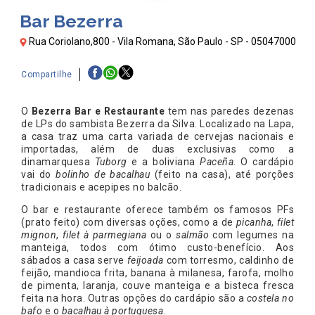
Bar Bezerra
Rua Coriolano,800 - Vila Romana, São Paulo - SP - 05047000
Compartilhe
O
Bezerra Bar e Restaurante
tem nas paredes dezenas
de LPs do sambista Bezerra da Silva. Localizado na Lapa,
a casa traz uma carta variada de cervejas nacionais e
importadas, além de duas exclusivas como a
dinamarquesa
Tuborg
e a boliviana
Paceña
. O cardápio
vai do
bolinho de bacalhau
(feito na casa), até porções
tradicionais e acepipes no balcão.
O bar e restaurante oferece também os famosos PFs
(prato feito) com diversas oções, como a de
picanha
,
filet
mignon
,
filet à parmegiana
ou o
salmão
com legumes na
manteiga, todos com ótimo custo-benefício. Aos
sábados a casa serve
feijoada
com torresmo, caldinho de
feijão, mandioca frita, banana à milanesa, farofa, molho
de pimenta, laranja, couve manteiga e a bisteca fresca
feita na hora. Outras opções do cardápio são a
costela no
bafo
e o
bacalhau à portuguesa
.