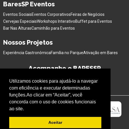
BaresSP Eventos
Eventos Sociais
Eventos Corporativos
Feiras de Negócios
Cervejas Especiais
Workshops Interativo
Buffet para Eventos
Bar Nas Alturas
Caminhão para Eventos
Nossos Projetos
Experiência Gastronômica
Família no Parque
Ativação em Bares
Acompanhe o BARESSP
Utilizamos cookies para ajudá-lo a navegar
com eficiência e executar determinadas
funções.Ao clicar em “Aceitar”, você
concorda com o uso de cookies funcionais
ao site.
Aceitar