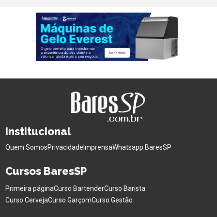
Institucional
Quem Somos
Privacidade
Imprensa
Whatsapp BaresSP
Cursos BaresSP
Primeira página
Curso Bartender
Curso Barista
Curso Cerveja
Curso Garçom
Curso Gestão