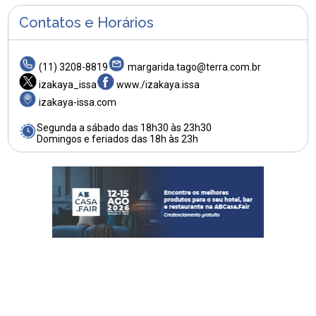
Contatos e Horários
(11) 3208-8819
margarida.tago@terra.com.br
izakaya_issa
www./izakaya.issa
izakaya-issa.com
Segunda a sábado das 18h30 às 23h30
Domingos e feriados das 18h às 23h