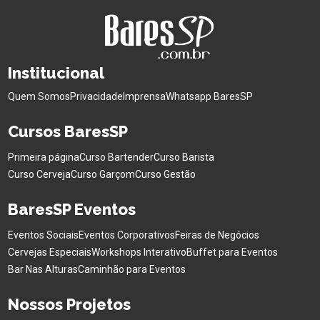
Institucional
Quem Somos
Privacidade
Imprensa
Whatsapp BaresSP
Cursos BaresSP
Primeira página
Curso Bartender
Curso Barista
Curso Cerveja
Curso Garçom
Curso Gestão
BaresSP Eventos
Eventos Sociais
Eventos Corporativos
Feiras de Negócios
Cervejas Especiais
Workshops Interativo
Buffet para Eventos
Bar Nas Alturas
Caminhão para Eventos
Nossos Projetos