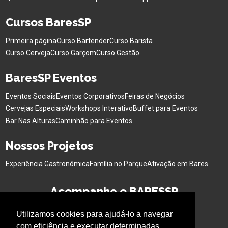
Cursos BaresSP
Primeira página
Curso Bartender
Curso Barista
Curso Cerveja
Curso Garçom
Curso Gestão
BaresSP Eventos
Eventos Sociais
Eventos Corporativos
Feiras de Negócios
Cervejas Especiais
Workshops Interativo
Buffet para Eventos
Bar Nas Alturas
Caminhão para Eventos
Nossos Projetos
Experiência Gastronômica
Família no Parque
Ativação em Bares
Acompanhe o BARESSP
Utilizamos cookies para ajudá-lo a navegar
com eficiência e executar determinadas