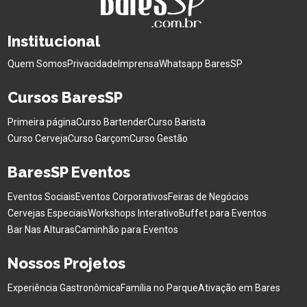
Institucional
Quem Somos
Privacidade
Imprensa
Whatsapp BaresSP
Cursos BaresSP
Primeira página
Curso Bartender
Curso Barista
Curso Cerveja
Curso Garçom
Curso Gestão
BaresSP Eventos
Eventos Sociais
Eventos Corporativos
Feiras de Negócios
Cervejas Especiais
Workshops Interativo
Buffet para Eventos
Bar Nas Alturas
Caminhão para Eventos
Nossos Projetos
Experiência Gastronômica
Família no Parque
Ativação em Bares