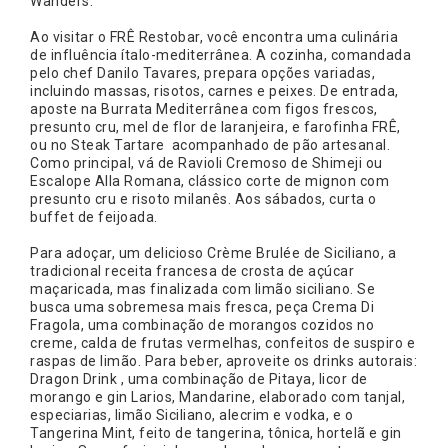
Wanders.
Ao visitar o FRÊ Restobar, você encontra uma culinária
de influência ítalo-mediterrânea. A cozinha, comandada
pelo chef Danilo Tavares, prepara opções variadas,
incluindo massas, risotos, carnes e peixes. De entrada,
aposte na Burrata Mediterrânea com figos frescos,
presunto cru, mel de flor de laranjeira, e farofinha FRÊ,
ou no Steak Tartare acompanhado de pão artesanal.
Como principal, vá de Ravioli Cremoso de Shimeji ou
Escalope Alla Romana, clássico corte de mignon com
presunto cru e risoto milanês. Aos sábados, curta o
buffet de feijoada.
Para adoçar, um delicioso Crème Brulée de Siciliano, a
tradicional receita francesa de crosta de açúcar
maçaricada, mas finalizada com limão siciliano. Se
busca uma sobremesa mais fresca, peça Crema Di
Fragola, uma combinação de morangos cozidos no
creme, calda de frutas vermelhas, confeitos de suspiro e
raspas de limão. Para beber, aproveite os drinks autorais:
Dragon Drink , uma combinação de Pitaya, licor de
morango e gin Larios, Mandarine, elaborado com tanjal,
especiarias, limão Siciliano, alecrim e vodka, e o
Tangerina Mint, feito de tangerina, tônica, hortelã e gin