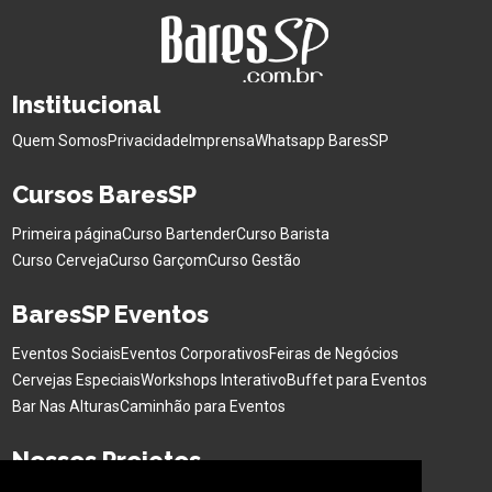
Institucional
Quem Somos
Privacidade
Imprensa
Whatsapp BaresSP
Cursos BaresSP
Primeira página
Curso Bartender
Curso Barista
Curso Cerveja
Curso Garçom
Curso Gestão
BaresSP Eventos
Eventos Sociais
Eventos Corporativos
Feiras de Negócios
Cervejas Especiais
Workshops Interativo
Buffet para Eventos
Bar Nas Alturas
Caminhão para Eventos
Nossos Projetos