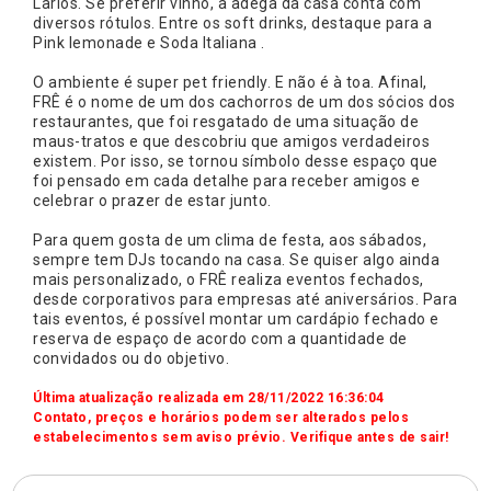
Larios. Se preferir vinho, a adega da casa conta com
diversos rótulos. Entre os soft drinks, destaque para a
Pink lemonade e Soda Italiana .
O ambiente é super pet friendly. E não é à toa. Afinal,
FRÊ é o nome de um dos cachorros de um dos sócios dos
restaurantes, que foi resgatado de uma situação de
maus-tratos e que descobriu que amigos verdadeiros
existem. Por isso, se tornou símbolo desse espaço que
foi pensado em cada detalhe para receber amigos e
celebrar o prazer de estar junto.
Para quem gosta de um clima de festa, aos sábados,
sempre tem DJs tocando na casa. Se quiser algo ainda
mais personalizado, o FRÊ realiza eventos fechados,
desde corporativos para empresas até aniversários. Para
tais eventos, é possível montar um cardápio fechado e
reserva de espaço de acordo com a quantidade de
convidados ou do objetivo.
Última atualização realizada em 28/11/2022 16:36:04
Contato, preços e horários podem ser alterados pelos
estabelecimentos sem aviso prévio. Verifique antes de sair!