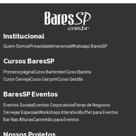
Institucional
Quem Somos
Privacidade
Imprensa
Whatsapp BaresSP
Cursos BaresSP
Primeira página
Curso Bartender
Curso Barista
Curso Cerveja
Curso Garçom
Curso Gestão
BaresSP Eventos
Eventos Sociais
Eventos Corporativos
Feiras de Negócios
Cervejas Especiais
Workshops Interativo
Buffet para Eventos
Bar Nas Alturas
Caminhão para Eventos
Nossos Projetos