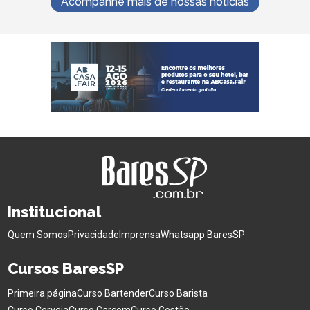
Acompanhe mais de nossas notícias
Institucional
Quem Somos
Privacidade
Imprensa
Whatsapp BaresSP
Cursos BaresSP
Primeira página
Curso Bartender
Curso Barista