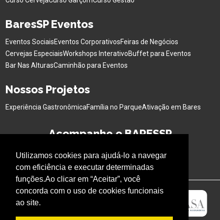
Curso Cerveja
Curso Garçom
Curso Gestão
BaresSP Eventos
Eventos Sociais
Eventos Corporativos
Feiras de Negócios
Cervejas Especiais
Workshops Interativo
Buffet para Eventos
Bar Nas Alturas
Caminhão para Eventos
Nossos Projetos
Experiência Gastronômica
Família no Parque
Ativação em Bares
Acompanhe o BARESSP
Utilizamos cookies para ajudá-lo a navegar
com eficiência e executar determinadas
funções.Ao clicar em “Aceitar”, você
concorda com o uso de cookies funcionais
ao site.