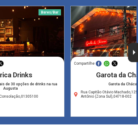
Bares/Bar
Compartilhe
rica Drinks
Garota da Ch
is de 30 opções de drinks na rua
Garota da Cháca
Augusta
Rua Capitão Otávio Machado,125
-Consolação,01305100
Antônio (Zona Sul),04718-002