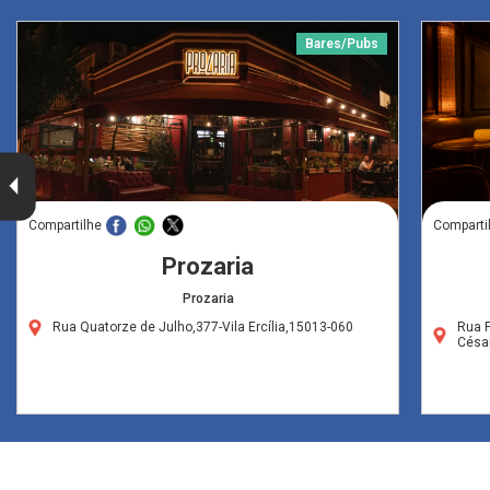
Bares/Pubs
Compartilhe
Comparti
Prozaria
Prozaria
Rua Quatorze de Julho,377-Vila Ercília,15013-060
Rua 
Césa