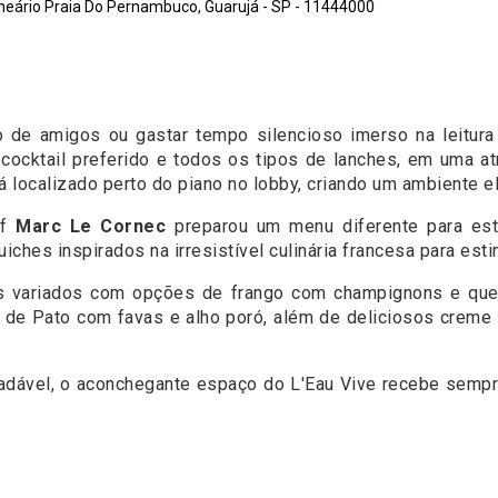
neário Praia Do Pernambuco, Guarujá - SP - 11444000
 de amigos ou gastar tempo silencioso imerso na leitura 
 cocktail preferido e todos os tipos de lanches, em uma 
 localizado perto do piano no lobby, criando um ambiente e
ef
Marc Le Cornec
preparou um menu diferente para es
iches inspirados na irresistível culinária francesa para est
s variados com opções de frango com champignons e queij
de Pato com favas e alho poró, além de deliciosos creme 
gradável, o aconchegante espaço do L'Eau Vive recebe semp