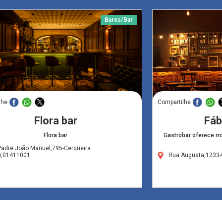
Bares/Bar
lhe
Compartilhe
Flora bar
Fáb
Flora bar
Gastrobar oferece ma
Padre João Manuel,795-Cerqueira
r,01411001
Rua Augusta,1233