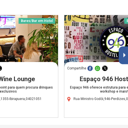
O
Bares/Bar em Hotel
Compartilhe
Wine Lounge
Espaço 946 Hoste
oint para quem procura drinques
Espaço 946 oferece estrutura para 
exclusivos
workshop e mais!
,1355-Ibirapuera,04021051
Rua Ministro Godói,946-Perdizes