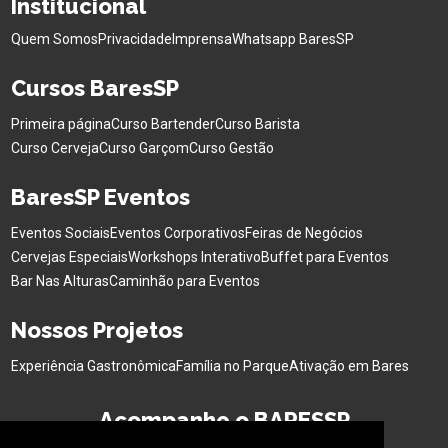
Institucional
Quem Somos
Privacidade
Imprensa
Whatsapp BaresSP
Cursos BaresSP
Primeira página
Curso Bartender
Curso Barista
Curso Cerveja
Curso Garçom
Curso Gestão
BaresSP Eventos
Eventos Sociais
Eventos Corporativos
Feiras de Negócios
Cervejas Especiais
Workshops Interativo
Buffet para Eventos
Bar Nas Alturas
Caminhão para Eventos
Nossos Projetos
Experiência Gastronômica
Família no Parque
Ativação em Bares
Acompanhe o BARESSP