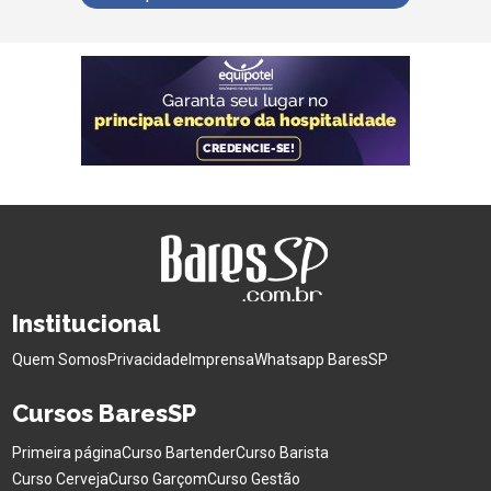
Institucional
Quem Somos
Privacidade
Imprensa
Whatsapp BaresSP
Cursos BaresSP
Primeira página
Curso Bartender
Curso Barista
Curso Cerveja
Curso Garçom
Curso Gestão