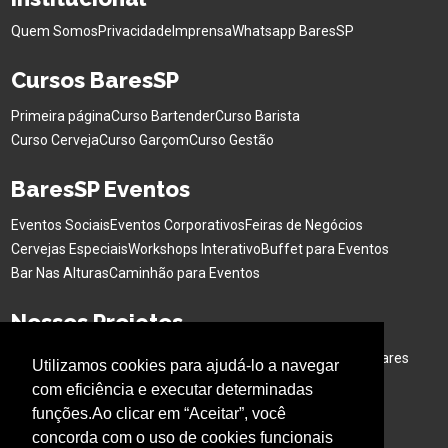
Quem Somos
Privacidade
Imprensa
Whatsapp BaresSP
Cursos BaresSP
Primeira página
Curso Bartender
Curso Barista
Curso Cerveja
Curso Garçom
Curso Gestão
BaresSP Eventos
Eventos Sociais
Eventos Corporativos
Feiras de Negócios
Cervejas Especiais
Workshops Interativo
Buffet para Eventos
Bar Nas Alturas
Caminhão para Eventos
Nossos Projetos
Experiência Gastronômica
Família no Parque
Ativação em Bares
Utilizamos cookies para ajudá-lo a navegar
com eficiência e executar determinadas
Acompanhe o BARESSP
funções.Ao clicar em “Aceitar”, você
concorda com o uso de cookies funcionais