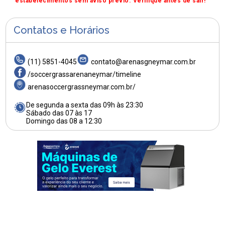
estabelecimentos sem aviso prévio. Verifique antes de sair!
Contatos e Horários
(11) 5851-4045
contato@arenasgneymar.com.br
/soccergrassarenaneymar/timeline
arenasoccergrassneymar.com.br/
De segunda a sexta das 09h às 23:30
Sábado das 07 às 17
Domingo das 08 a 12:30