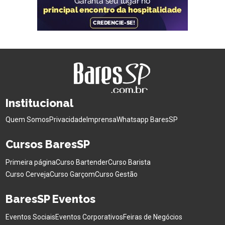
Institucional
Quem Somos
Privacidade
Imprensa
Whatsapp BaresSP
Cursos BaresSP
Primeira página
Curso Bartender
Curso Barista
Curso Cerveja
Curso Garçom
Curso Gestão
BaresSP Eventos
Eventos Sociais
Eventos Corporativos
Feiras de Negócios