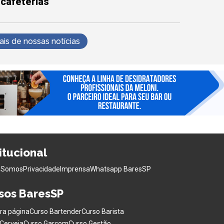
 cafeterias
s de nossas notícias
titucional
 Somos
Privacidade
Imprensa
Whatsapp BaresSP
sos BaresSP
ra página
Curso Bartender
Curso Barista
Cerveja
Curso Garçom
Curso Gestão