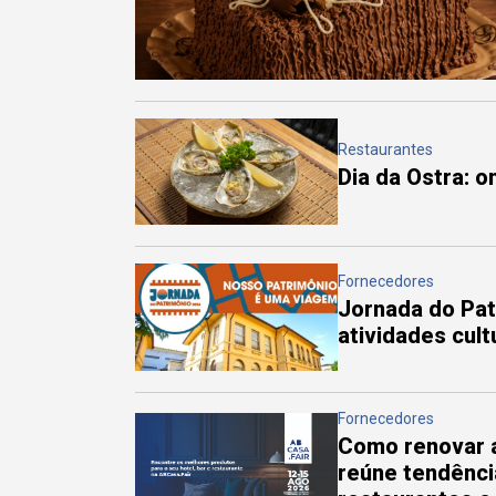
Restaurantes
Dia da Ostra: 
Fornecedores
Jornada do Pa
atividades cul
Fornecedores
Como renovar a
reúne tendênci