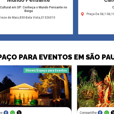
 Cultural em SP: Conheça o Mundo Pensante no
C
Bixiga
Praça Da Sé,1-Sé,
Treze de Maio,830-Bela Vista,01326010
PAÇO PARA EVENTOS EM SÃO PA
Shows/Espaço para Eventos
he
Compartilhe