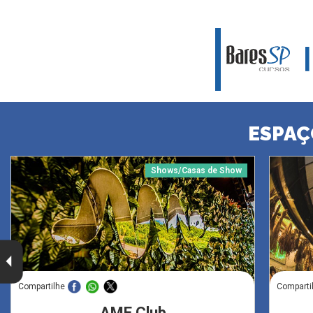
ESPAÇ
Shows/Casas de Show
Compartilhe
Comparti
AME Club