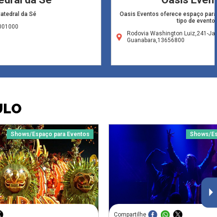
atedral da Sé
Oasis Eventos oferece espaço para
tipo de evento
1001000
Rodovia Washington Luiz,241-Ja
Guanabara,13656800
ULO
Shows/Espaço para Eventos
Shows/Es
Compartilhe