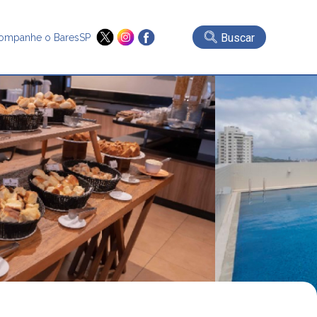
Buscar
ompanhe o BaresSP