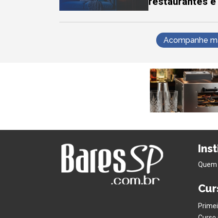
restaurantes e
Acompanhe mai
Ins
Quem
Cur
Primei
Curso 