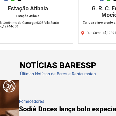
Estação Atibaia
G. R. C. 
Moci
Estação Atibaia
Curiosa e irreverente 
da Jerônimo de Camargo,6308-Vila Santo
io,12944-000
Rua Samaritá,1020-
NOTÍCIAS BARESSP
Últimas Notícias de Bares e Restaurantes
Fornecedores
Sodiê Doces lança bolo especial