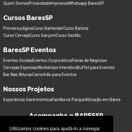
Quem Somos
Privacidade
Imprensa
Whatsapp BaresSP
Cursos BaresSP
Primeira página
Curso Bartender
Curso Barista
Curso Cerveja
Curso Garçom
Curso Gestão
BaresSP Eventos
Eventos Sociais
Eventos Corporativos
Feiras de Negócios
Cervejas Especiais
Workshops Interativo
Buffet para Eventos
Bar Nas Alturas
Caminhão para Eventos
Nossos Projetos
Experiência Gastronômica
Família no Parque
Ativação em Bares
Acompanhe o BARESSP
Utilizamos cookies para ajudá-lo a navegar