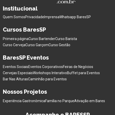
Institucional
Quem Somos
Privacidade
Imprensa
Whatsapp BaresSP
Cursos BaresSP
Primeira página
Curso Bartender
Curso Barista
Curso Cerveja
Curso Garçom
Curso Gestão
BaresSP Eventos
Eventos Sociais
Eventos Corporativos
Feiras de Negócios
Cervejas Especiais
Workshops Interativo
Buffet para Eventos
Bar Nas Alturas
Caminhão para Eventos
Nossos Projetos
Experiência Gastronômica
Família no Parque
Ativação em Bares
Acompanhe o BARESSP