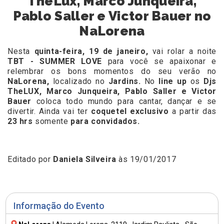
TheLux, Marco Junqueira,
Pablo Saller e Victor Bauer no
NaLorena
Nesta
quinta-feira, 19 de janeiro,
vai rolar a noite
TBT - SUMMER LOVE
para você se apaixonar e
relembrar os bons momentos do seu verão no
NaLorena,
localizado no
Jardins.
No
line up
os
Djs
TheLUX,
Marco Junqueira, Pablo Saller e Victor
Bauer
coloca todo mundo para cantar, dançar e se
divertir. Ainda vai ter
c
oquetel exclusivo
a partir das
23 hrs
somente
para convidados.
Editado por
Daniela Silveira
às 19/01/2017
Informação do Evento