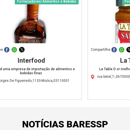
Fornecedores/Alimentos e Bebidas
Fo
he
Compartilhe
Interfood
La 
od uma empresa de importação de alimentos e
La Table D or melh
bebidas finas
rua betel,7-,067000
orges De Figueiredo,1133-Moóca,03110001
NOTÍCIAS BARESSP