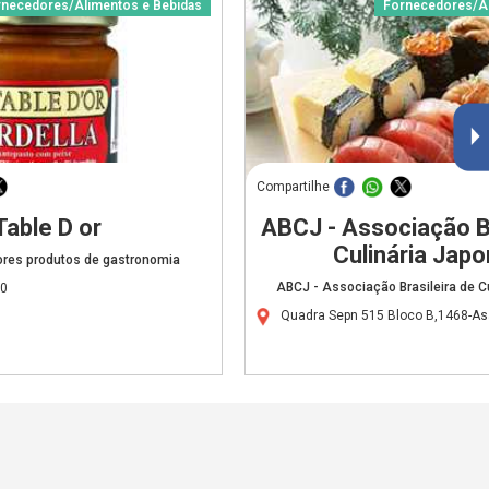
rnecedores/Alimentos e Bebidas
Fornecedores/Al
Compartilhe
Table D or
ABCJ - Associação Br
Culinária Jap
ores produtos de gastronomia
ABCJ - Associação Brasileira de C
00
Quadra Sepn 515 Bloco B,1468-As