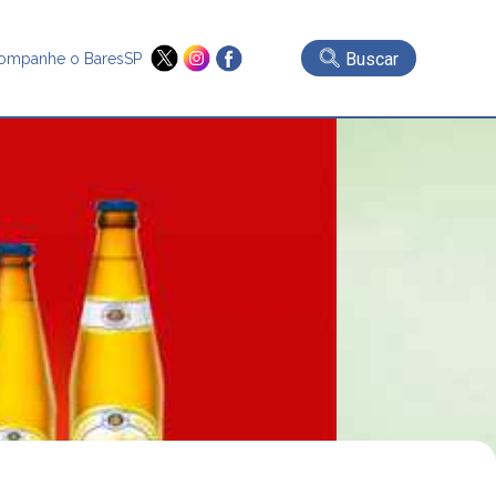
Buscar
ompanhe o BaresSP