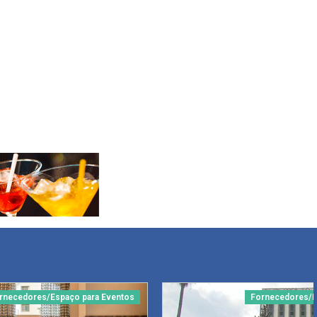
rnecedores/Espaço para Eventos
Fornecedores/E