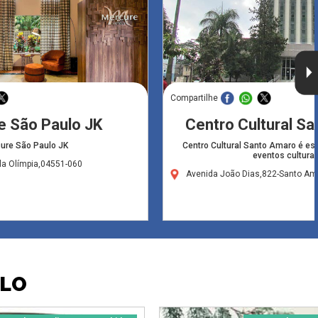
Compartilhe
e São Paulo JK
Centro Cultural S
ure São Paulo JK
Centro Cultural Santo Amaro é es
eventos culturai
la Olímpia,04551-060
Avenida João Dias,822-Santo Am
ULO