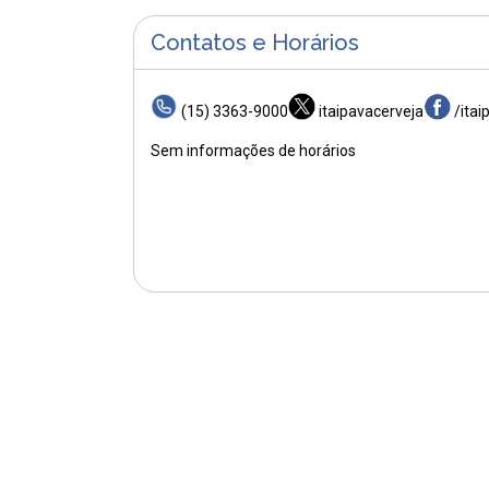
Contatos e Horários
(15) 3363-9000
itaipavacerveja
/itai
Sem informações de horários