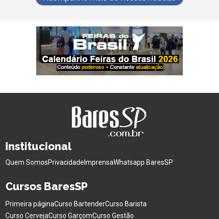
Institucional
Quem Somos
Privacidade
Imprensa
Whatsapp BaresSP
Cursos BaresSP
Primeira página
Curso Bartender
Curso Barista
Curso Cerveja
Curso Garçom
Curso Gestão