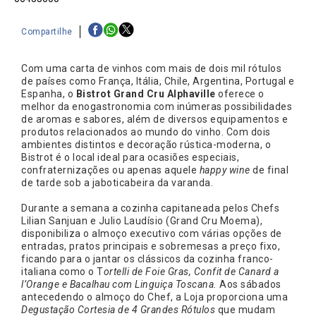
Compartilhe
Com uma carta de vinhos com mais de dois mil rótulos
de países como França, Itália, Chile, Argentina, Portugal e
Espanha, o
Bistrot Grand Cru Alphaville
oferece o
melhor da enogastronomia com inúmeras possibilidades
de aromas e sabores, além de diversos equipamentos e
produtos relacionados ao mundo do vinho. Com dois
ambientes distintos e decoração rústica-moderna, o
Bistrot é o local ideal para ocasiões especiais,
confraternizações ou apenas aquele
happy wine
de final
de tarde sob a jaboticabeira da varanda.
Durante a semana a cozinha capitaneada pelos Chefs
Lilian Sanjuan e Julio Laudísio (Grand Cru Moema),
disponibiliza o almoço executivo com várias opções de
entradas, pratos principais e sobremesas a preço fixo,
ficando para o jantar os clássicos da cozinha franco-
italiana como o T
ortelli de Foie Gras, Confit de Canard a
l’Orange e Bacalhau com Linguiça Toscana.
Aos sábados
antecedendo o almoço do Chef, a Loja proporciona uma
Degustação Cortesia de 4 Grandes Rótulos
que mudam