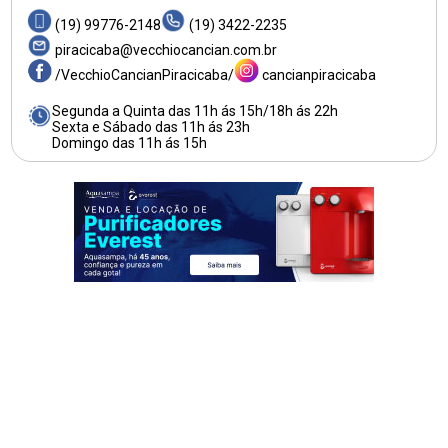
(19) 99776-2148
(19) 3422-2235
piracicaba@vecchiocancian.com.br
/VecchioCancianPiracicaba/
cancianpiracicaba
Segunda a Quinta das 11h ás 15h/18h ás 22h
Sexta e Sábado das 11h ás 23h
Domingo das 11h ás 15h