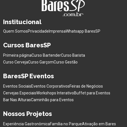
Institucional
Quem Somos
Privacidade
Imprensa
Whatsapp BaresSP
Cursos BaresSP
Primeira página
Curso Bartender
Curso Barista
Curso Cerveja
Curso Garçom
Curso Gestão
BaresSP Eventos
Eventos Sociais
Eventos Corporativos
Feiras de Negócios
Cervejas Especiais
Workshops Interativo
Buffet para Eventos
Bar Nas Alturas
Caminhão para Eventos
Nossos Projetos
Experiência Gastronômica
Família no Parque
Ativação em Bares