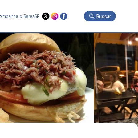
Buscar
ompanhe o BaresSP