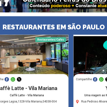
RESTAURANTES EM SÃO PAULO
Restaurantes/Cafés
lhe
Compartilhe
affè Latte - Vila Mariana
Caffè Latte - Vila Mariana
Uma viagem ao M
Borges Lagoa,1328-Vila Mariana,04038-004
Rua Pedroso Alvare