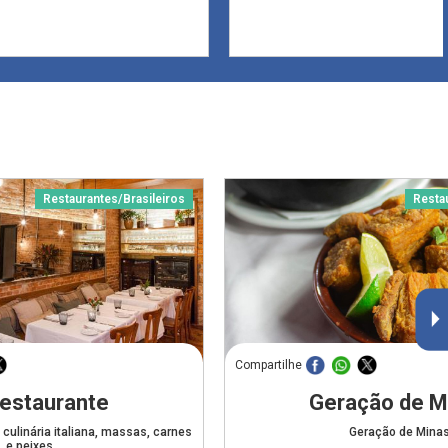
Restaurantes/Brasileiros
Resta
Compartilhe
Restaurante
Geração de M
 culinária italiana, massas, carnes
Geração de Mina
e peixes