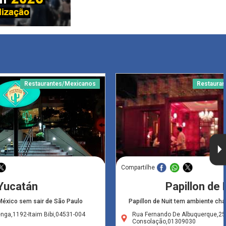
Restaurantes/Mexicanos
Restauran
Compartilhe
Yucatán
Papillon de 
éxico sem sair de São Paulo
Papillon de Nuit tem ambiente cha
nga,1192-Itaim Bibi,04531-004
Rua Fernando De Albuquerque,25
Consolação,01309030