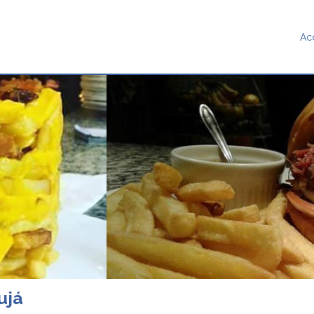
Ac
ujá