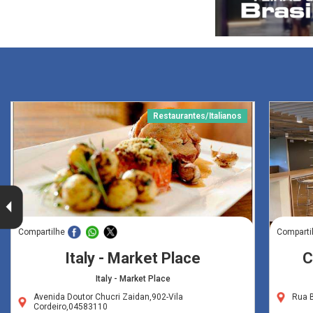
Restaurantes/Italianos
Compartilhe
Comparti
Italy - Market Place
C
Italy - Market Place
Avenida Doutor Chucri Zaidan,902-Vila
Rua 
Cordeiro,04583110