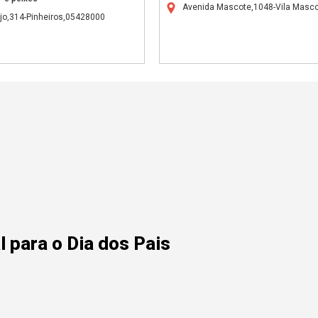
Avenida Mascote,1048-Vila Masc
újo,314-Pinheiros,05428000
 para o Dia dos Pais