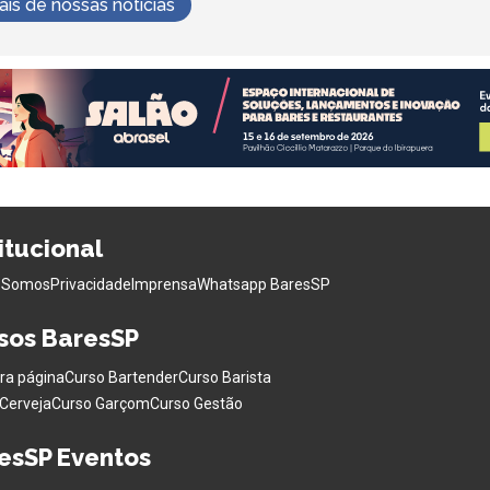
s de nossas notícias
titucional
 Somos
Privacidade
Imprensa
Whatsapp BaresSP
sos BaresSP
ra página
Curso Bartender
Curso Barista
Cerveja
Curso Garçom
Curso Gestão
esSP Eventos