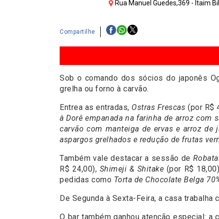
Rua Manuel Guedes,369 - Itaim Bib
Compartilhe
Sob o comando dos sócios do japonês Og
grelha ou forno à carvão.
Entrea as entradas,
Ostras Frescas
(por R$ 
à Dorê empanada na farinha de arroz com 
carvão com manteiga de ervas e arroz de 
aspargos grelhados e redução de frutas ve
Também vale destacar a sessão de
Robata
R$ 24,00),
Shimeji & Shitake
(por R$ 18,00
pedidas como
Torta de Chocolate Belga 70
De Segunda à Sexta-Feira, a casa trabalha
O bar também ganhou atenção especial: a ca