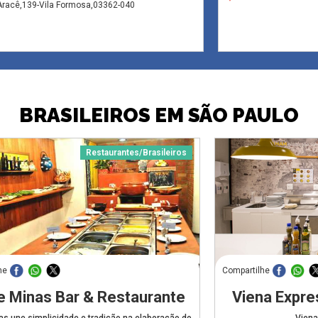
Aracê,139-Vila Formosa,03362-040
BRASILEIROS EM SÃO PAULO
Restaurantes/Brasileiros
he
Compartilhe
e Minas Bar & Restaurante
Viena Expre
as une simplicidade e tradição na elaboração do
Viena