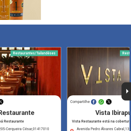
Restaurantes/Tailandêses
Resta
Compartilhe
Restaurante
Vista Ibirap
á Restaurante
Vista Restaurante está na cobertu
205-Cerqueira César,01417010
Avenida Pedro Álvares Cabral,13