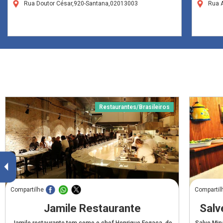
Rua Doutor César,920-Santana,02013003
Rua 
Restaurantes/Brasileiros
Compartilhe
Compartil
Jamile Restaurante
Salv
Jamile restaurante tem como o chef Henrique Fogaça, do
Salve Min