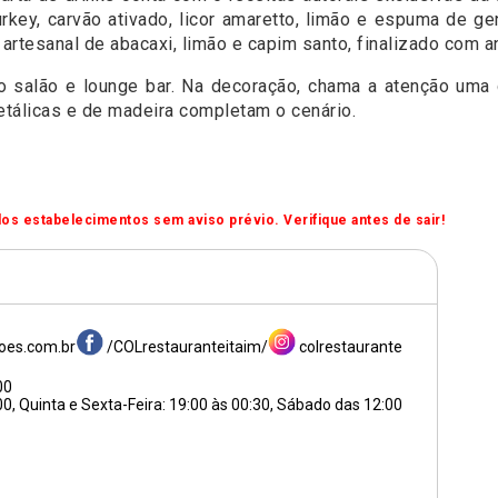
key, carvão ativado, licor amaretto, limão e espuma de gen
tesanal de abacaxi, limão e capim santo, finalizado com ang
o salão e lounge bar. Na decoração, chama a atenção uma 
etálicas e de madeira completam o cenário.
os estabelecimentos sem aviso prévio. Verifique antes de sair!
oes.com.br
/COLrestauranteitaim/
colrestaurante
00
00, Quinta e Sexta-Feira: 19:00 às 00:30, Sábado das 12:00