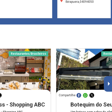
Ibirapuera,04094050
Restaurantes/Brasileiros
Resta
Compartilhe
ss - Shopping ABC
Botequim do Seu
 - Shopping ABC
Um boteco com sabor de afet