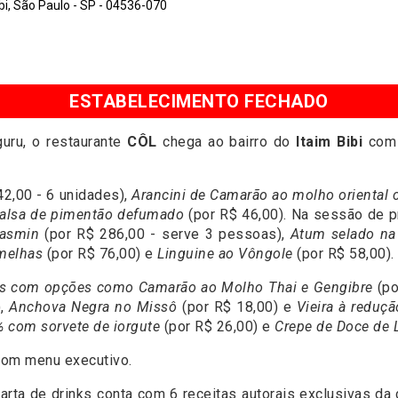
i, São Paulo - SP - 04536-070
ESTABELECIMENTO FECHADO
uru, o restaurante
CÔL
chega ao bairro do
Itaim Bibi
com 
42,00 - 6 unidades),
Arancini de Camarão ao molho oriental 
salsa de pimentão defumado
(por R$ 46,00). Na sessão de p
jasmin
(por R$ 286,00 - serve 3 pessoas),
Atum selado na 
rmelhas
(por R$ 76,00) e
Linguine ao Vôngole
(por R$ 58,00).
s com opções como Camarão ao Molho Thai e Gengibre
(po
),
Anchova Negra no Missô
(por R$ 18,00) e
Vieira à reduç
% com sorvete de iorgute
(por R$ 26,00) e
Crepe de Doce de 
 com menu executivo.
rta de drinks conta com 6 receitas autorais exclusivas da c