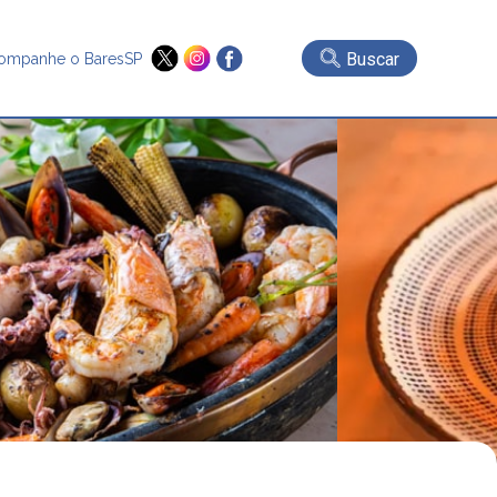
Buscar
ompanhe o BaresSP