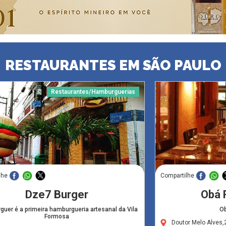
RESTAURANTES EM SÃO PAULO
Restaurantes/Hamburguerias
lhe
Compartilhe
Dze7 Burger
Obá 
guer é a primeira hamburgueria artesanal da Vila
Ob
Formosa
Doutor Melo Alves,