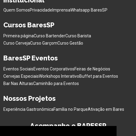
Quem Somos
Privacidade
Imprensa
Whatsapp BaresSP
Cursos BaresSP
Primeira página
Curso Bartender
Curso Barista
Curso Cerveja
Curso Garçom
Curso Gestão
BaresSP Eventos
Eventos Sociais
Eventos Corporativos
Feiras de Negócios
Cervejas Especiais
Workshops Interativo
Buffet para Eventos
Bar Nas Alturas
Caminhão para Eventos
Nossos Projetos
Experiência Gastronômica
Família no Parque
Ativação em Bares
Acompanhe o BARESSP