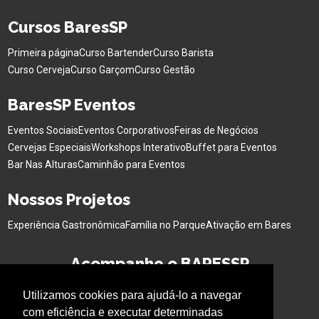
Cursos BaresSP
Primeira página
Curso Bartender
Curso Barista
Curso Cerveja
Curso Garçom
Curso Gestão
BaresSP Eventos
Eventos Sociais
Eventos Corporativos
Feiras de Negócios
Cervejas Especiais
Workshops Interativo
Buffet para Eventos
Bar Nas Alturas
Caminhão para Eventos
Nossos Projetos
Experiência Gastronômica
Família no Parque
Ativação em Bares
Acompanhe o BARESSP
Utilizamos cookies para ajudá-lo a navegar
com eficiência e executar determinadas