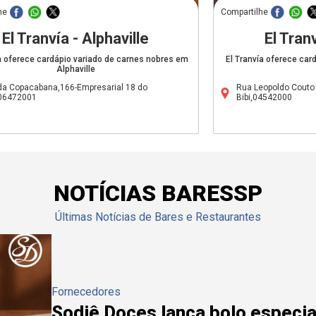
he
Compartilhe
El Tranvía - Alphaville
El Tranv
a oferece cardápio variado de carnes nobres em
El Tranvía oferece car
Alphaville
da Copacabana,166-Empresarial 18 do
Rua Leopoldo Couto
,06472001
Bibi,04542000
NOTÍCIAS BARESSP
Últimas Notícias de Bares e Restaurantes
Fornecedores
Sodiê Doces lança bolo especial