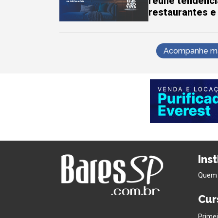
reúne tendênci
restaurantes e
Acompanhe mai
Ins
Quem
Cur
Primei