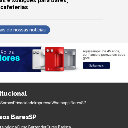
as e soluções para bares,
 cafeterias
s de nossas notícias
titucional
 Somos
Privacidade
Imprensa
Whatsapp BaresSP
sos BaresSP
ra página
Curso Bartender
Curso Barista