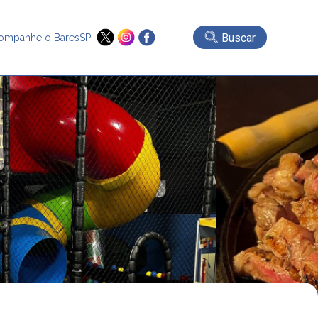
Buscar
ompanhe o BaresSP