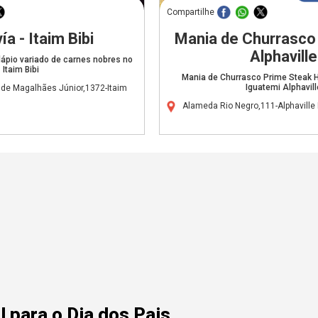
Compartilhe
ía - Itaim Bibi
Mania de Churrasco 
Alphaville
dápio variado de carnes nobres no
Itaim Bibi
Mania de Churrasco Prime Steak 
Iguatemi Alphavill
 de Magalhães Júnior,1372-Itaim
Alameda Rio Negro,111-Alphaville
 para o Dia dos Pais