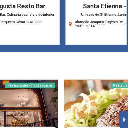
gusta Resto Bar
Santa Etienne -
r: Culinária paulista e do interior
Unidade do St Etienne Jardin
Cerqueira César,01413000
Alameda Joaquim Eugênio De Li
Paulista,01403003
Restaurantes/Churrascarias
Restaura