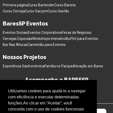
Primeira página
Curso Bartender
Curso Barista
Curso Cerveja
Curso Garçom
Curso Gestão
BaresSP Eventos
Eventos Sociais
Eventos Corporativos
Feiras de Negócios
Cervejas Especiais
Workshops Interativo
Buffet para Eventos
Bar Nas Alturas
Caminhão para Eventos
Nossos Projetos
Experiência Gastronômica
Família no Parque
Ativação em Bares
Acompanhe o BARESSP
Utilizamos cookies para ajudá-lo a navegar
com eficiência e executar determinadas
funções.Ao clicar em “Aceitar”, você
concorda com o uso de cookies funcionais