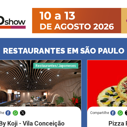
RESTAURANTES EM SÃO PAULO
Restaurantes/Japoneses
lhe
Compartilhe
By Koji - Vila Conceição
Pizza 