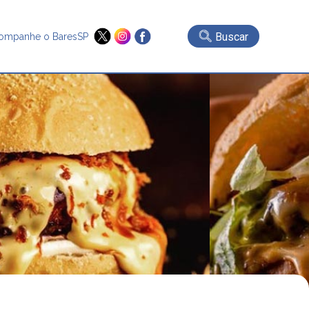
Buscar
ompanhe o BaresSP