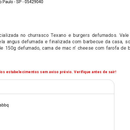
o Paulo - SP - 05429040
ializada no churrasco Texano e burgers defumados. Vale
la angus defumada e finalizada com barbecue da casa, s
de 150g defumado, cama de mac n’ cheese com farofa de b
os estabelecimentos sem aviso prévio. Verifique antes de sair!
sbbq