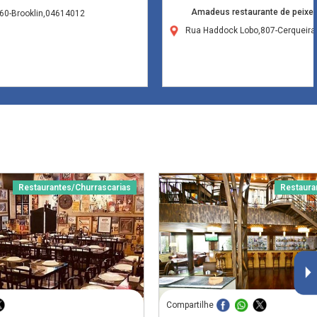
Amadeus restaurante de peixes
0-Brooklin,04614012
Rua Haddock Lobo,807-Cerqueira
Restaurantes/Churrascarias
Restaura
Compartilhe