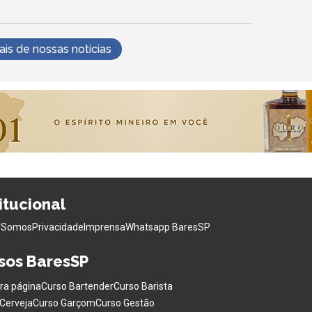
s de nossas notícias
titucional
 Somos
Privacidade
Imprensa
Whatsapp BaresSP
sos BaresSP
ra página
Curso Bartender
Curso Barista
Cerveja
Curso Garçom
Curso Gestão