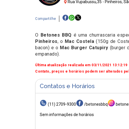
Rua Vupabussu,35 - Pinheiros, Sã
Compartilhe
O
Betones BBQ
é uma churrascaria espec
Pinheiros
, o
Mac Costela
(150g de Coste
bacon) e o
Mac Burger Catupiry
(burger 
empanado).
Última atualização realizada em 03/11/2021 13:12:19
Contato, preços e horários podem ser alterados pel
Contatos e Horários
(11) 2709-9300
/betonesbbq
betone
Sem informações de horários