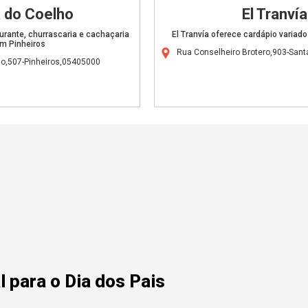
 do Coelho
El Tranvía
urante, churrascaria e cachaçaria
El Tranvía oferece cardápio variad
m Pinheiros
Rua Conselheiro Brotero,903-Sant
o,507-Pinheiros,05405000
 para o Dia dos Pais