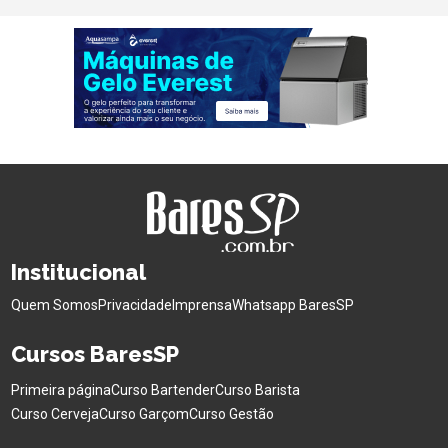
Institucional
Quem Somos
Privacidade
Imprensa
Whatsapp BaresSP
Cursos BaresSP
Primeira página
Curso Bartender
Curso Barista
Curso Cerveja
Curso Garçom
Curso Gestão