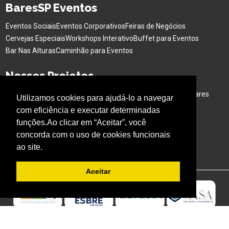
BaresSP Eventos
Eventos Sociais
Eventos Corporativos
Feiras de Negócios
Cervejas Especiais
Workshops Interativo
Buffet para Eventos
Bar Nas Alturas
Caminhão para Eventos
Nossos Projetos
Experiência Gastronômica
Família no Parque
Ativação em Bares
Utilizamos cookies para ajudá-lo a navegar
com eficiência e executar determinadas
Acompanhe o BARESSP
funções.Ao clicar em “Aceitar”, você
concorda com o uso de cookies funcionais
ao site.
Aceitar