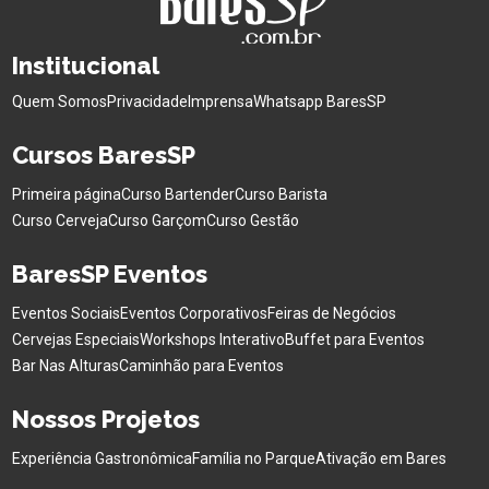
Institucional
Quem Somos
Privacidade
Imprensa
Whatsapp BaresSP
Cursos BaresSP
Primeira página
Curso Bartender
Curso Barista
Curso Cerveja
Curso Garçom
Curso Gestão
BaresSP Eventos
Eventos Sociais
Eventos Corporativos
Feiras de Negócios
Cervejas Especiais
Workshops Interativo
Buffet para Eventos
Bar Nas Alturas
Caminhão para Eventos
Nossos Projetos
Experiência Gastronômica
Família no Parque
Ativação em Bares