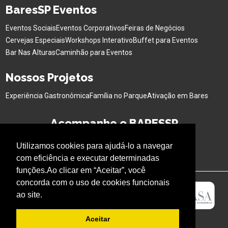
BaresSP Eventos
Eventos Sociais
Eventos Corporativos
Feiras de Negócios
Cervejas Especiais
Workshops Interativo
Buffet para Eventos
Bar Nas Alturas
Caminhão para Eventos
Nossos Projetos
Experiência Gastronômica
Família no Parque
Ativação em Bares
Acompanhe o BARESSP
Utilizamos cookies para ajudá-lo a navegar
com eficiência e executar determinadas
funções.Ao clicar em “Aceitar”, você
concorda com o uso de cookies funcionais
ao site.
Aceitar