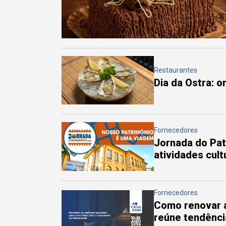
Restaurantes
Dia da Ostra: 
Fornecedores
Jornada do Pa
atividades cul
Fornecedores
Como renovar a
reúne tendênci