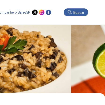
Buscar
ompanhe o BaresSP