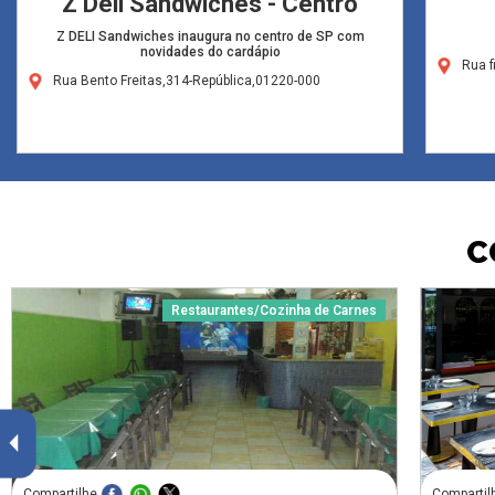
Z Deli Sandwiches - Centro
Z DELI Sandwiches inaugura no centro de SP com
novidades do cardápio
Rua f
Rua Bento Freitas,314-República,01220-000
C
Restaurantes/Cozinha de Carnes
Compartilhe
Compartil