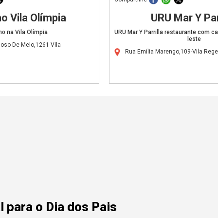
o Vila Olímpia
URU Mar Y Par
ho na Vila Olímpia
URU Mar Y Parrilla restaurante com c
leste
doso De Melo,1261-Vila
Rua Emília Marengo,109-Vila Rege
 para o Dia dos Pais