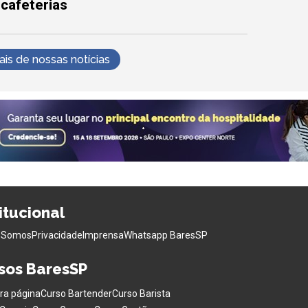
 cafeterias
s de nossas notícias
titucional
 Somos
Privacidade
Imprensa
Whatsapp BaresSP
sos BaresSP
ra página
Curso Bartender
Curso Barista