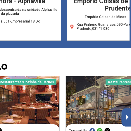
Hora - Alphaville
Empório Coisas de M
Prudent
descontraída na unidade Alphaville
da pizzaria
Empório Coisas de Minas - V
a,561-Empresarial 18 Do
Rua Pinheiro Guimarães,590-Parq
Prudente,03141-030
LO
Restaurantes/Cozinha de Carnes
Restaurantes
Compartilhe