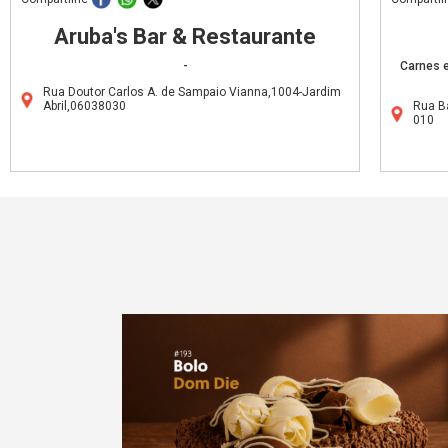
Aruba's Bar & Restaurante
-
Carnes e
Rua Doutor Carlos A. de Sampaio Vianna,1004-Jardim
Abril,06038030
Rua B
010