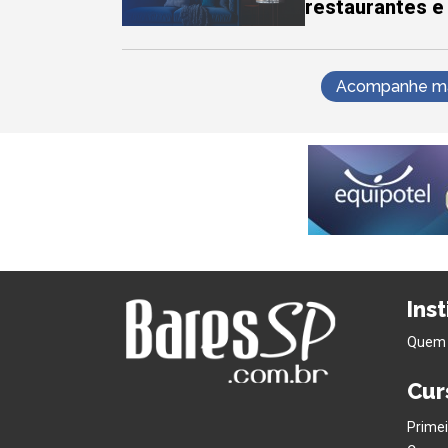
restaurantes e
Acompanhe mai
Ins
Quem
Cur
Primei