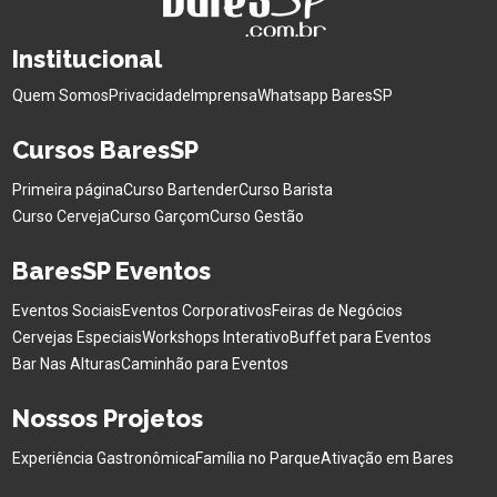
Institucional
Quem Somos
Privacidade
Imprensa
Whatsapp BaresSP
Cursos BaresSP
Primeira página
Curso Bartender
Curso Barista
Curso Cerveja
Curso Garçom
Curso Gestão
BaresSP Eventos
Eventos Sociais
Eventos Corporativos
Feiras de Negócios
Cervejas Especiais
Workshops Interativo
Buffet para Eventos
Bar Nas Alturas
Caminhão para Eventos
Nossos Projetos
Experiência Gastronômica
Família no Parque
Ativação em Bares