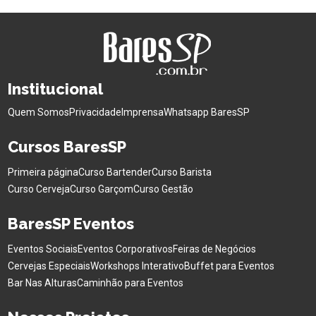
Institucional
Quem Somos
Privacidade
Imprensa
Whatsapp BaresSP
Cursos BaresSP
Primeira página
Curso Bartender
Curso Barista
Curso Cerveja
Curso Garçom
Curso Gestão
BaresSP Eventos
Eventos Sociais
Eventos Corporativos
Feiras de Negócios
Cervejas Especiais
Workshops Interativo
Buffet para Eventos
Bar Nas Alturas
Caminhão para Eventos