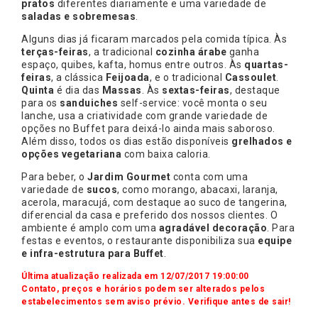
pratos
diferentes diariamente e uma variedade de
saladas e sobremesas
.
Alguns dias já ficaram marcados pela comida típica. Às
terças-feiras
, a tradicional
cozinha árabe
ganha
espaço, quibes, kafta, homus entre outros. Às
quartas-
feiras
, a clássica
Feijoada
, e o tradicional
Cassoulet
.
Quinta
é dia das
Massas
. Às
sextas-feiras
, destaque
para os
sanduiches
self-service: você monta o seu
lanche, usa a criatividade com grande variedade de
opções no Buffet para deixá-lo ainda mais saboroso.
Além disso, todos os dias estão disponíveis
grelhados e
opções vegetariana
com baixa caloria.
Para beber, o
Jardim Gourmet
conta com uma
variedade de
sucos
, como morango, abacaxi, laranja,
acerola, maracujá, com destaque ao suco de tangerina,
diferencial da casa e preferido dos nossos clientes. O
ambiente é amplo com uma
agradável decoração
. Para
festas e eventos, o restaurante disponibiliza sua
equipe
e infra-estrutura para
Buffet
.
Última atualização realizada em 12/07/2017 19:00:00
Contato, preços e horários podem ser alterados pelos
estabelecimentos sem aviso prévio. Verifique antes de sair!