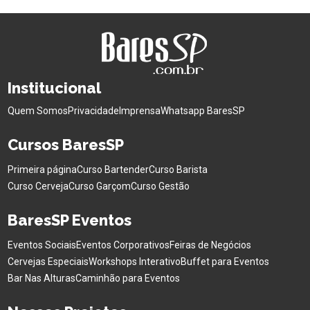
Institucional
Quem Somos
Privacidade
Imprensa
Whatsapp BaresSP
Cursos BaresSP
Primeira página
Curso Bartender
Curso Barista
Curso Cerveja
Curso Garçom
Curso Gestão
BaresSP Eventos
Eventos Sociais
Eventos Corporativos
Feiras de Negócios
Cervejas Especiais
Workshops Interativo
Buffet para Eventos
Bar Nas Alturas
Caminhão para Eventos