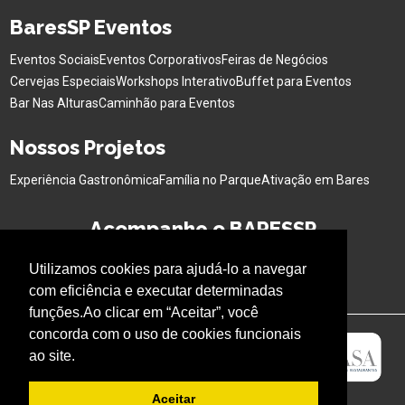
BaresSP Eventos
Eventos Sociais
Eventos Corporativos
Feiras de Negócios
Cervejas Especiais
Workshops Interativo
Buffet para Eventos
Bar Nas Alturas
Caminhão para Eventos
Nossos Projetos
Experiência Gastronômica
Família no Parque
Ativação em Bares
Acompanhe o BARESSP
Utilizamos cookies para ajudá-lo a navegar
com eficiência e executar determinadas
funções.Ao clicar em “Aceitar”, você
concorda com o uso de cookies funcionais
ao site.
Aceitar