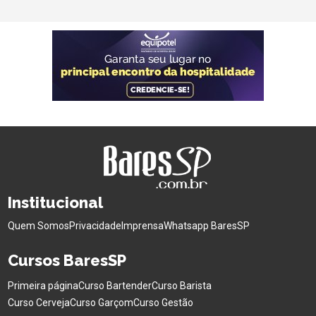
Institucional
Quem Somos
Privacidade
Imprensa
Whatsapp BaresSP
Cursos BaresSP
Primeira página
Curso Bartender
Curso Barista
Curso Cerveja
Curso Garçom
Curso Gestão