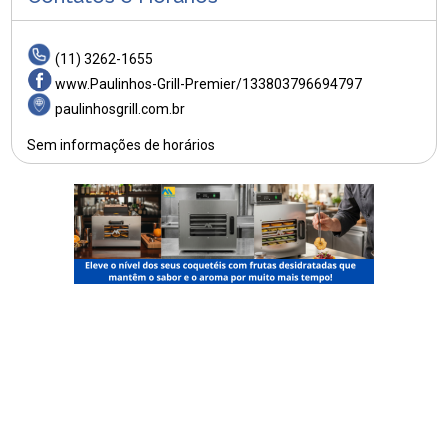
(11) 3262-1655
www.Paulinhos-Grill-Premier/133803796694797
paulinhosgrill.com.br
Sem informações de horários