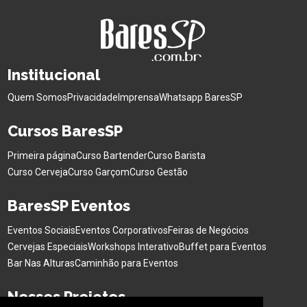
Institucional
Quem Somos
Privacidade
Imprensa
Whatsapp BaresSP
Cursos BaresSP
Primeira página
Curso Bartender
Curso Barista
Curso Cerveja
Curso Garçom
Curso Gestão
BaresSP Eventos
Eventos Sociais
Eventos Corporativos
Feiras de Negócios
Cervejas Especiais
Workshops Interativo
Buffet para Eventos
Bar Nas Alturas
Caminhão para Eventos
Nossos Projetos