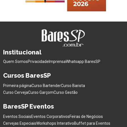
Institucional
Quem Somos
Privacidade
Imprensa
Whatsapp BaresSP
Cursos BaresSP
Primeira página
Curso Bartender
Curso Barista
Curso Cerveja
Curso Garçom
Curso Gestão
BaresSP Eventos
Eventos Sociais
Eventos Corporativos
Feiras de Negócios
Cervejas Especiais
Workshops Interativo
Buffet para Eventos