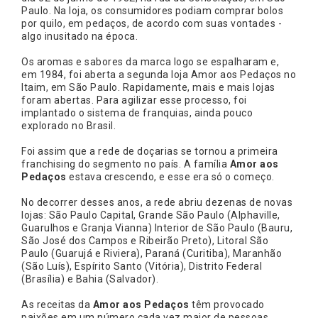
Paulo. Na loja, os consumidores podiam comprar bolos
por quilo, em pedaços, de acordo com suas vontades -
algo inusitado na época.
Os aromas e sabores da marca logo se espalharam e,
em 1984, foi aberta a segunda loja Amor aos Pedaços no
Itaim, em São Paulo. Rapidamente, mais e mais lojas
foram abertas. Para agilizar esse processo, foi
implantado o sistema de franquias, ainda pouco
explorado no Brasil.
Foi assim que a rede de doçarias se tornou a primeira
franchising do segmento no país. A família
Amor aos
Pedaços
estava crescendo, e esse era só o começo.
No decorrer desses anos, a rede abriu dezenas de novas
lojas: São Paulo Capital, Grande São Paulo (Alphaville,
Guarulhos e Granja Vianna) Interior de São Paulo (Bauru,
São José dos Campos e Ribeirão Preto), Litoral São
Paulo (Guarujá e Riviera), Paraná (Curitiba), Maranhão
(São Luís), Espírito Santo (Vitória), Distrito Federal
(Brasília) e Bahia (Salvador).
As receitas da
Amor aos Pedaços
têm provocado
paixões em um número cada vez maior de pessoas.