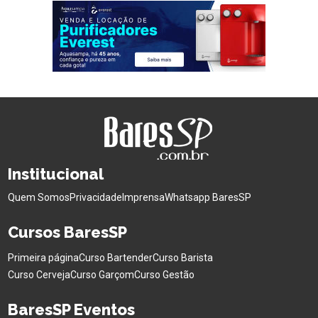
Institucional
Quem Somos
Privacidade
Imprensa
Whatsapp BaresSP
Cursos BaresSP
Primeira página
Curso Bartender
Curso Barista
Curso Cerveja
Curso Garçom
Curso Gestão
BaresSP Eventos