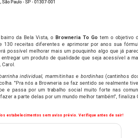
, São Paulo - SP - 01307-001
 bairro da Bela Vista, o
Browneria To Go
tem o objetivo d
 130 receitas diferentes e aprimorar por anos sua fórmu
será possível melhorar mais um pouquinho algo que já pare
entregar um produto de qualidade que seja acessível a ma
 Carol.
barrinha individual, marmitinhas
e
bordinhas
(cantinhos do
olha. "Pra nós a Browneria se faz sentido se realmente tiv
e e passa por um trabalho social muito forte nas comun
fazer a parte delas por um mundo melhor também", finaliza C
os estabelecimentos sem aviso prévio. Verifique antes de sair!