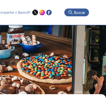
Buscar
ompanhe o BaresSP