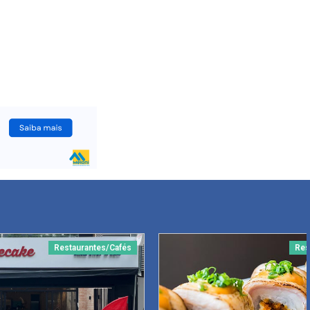
Restaurantes/Cafés
Res