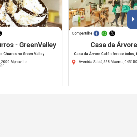
Compartilhe
rros - GreenValley
Casa da Árvor
e Churros no Green Valley
Casa da Árvore Café oferece bolos, 
2000-Alphaville
Avenida Sabiá,558-Moema,04515
000