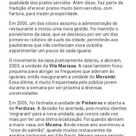
qualidade dos pratos servidos. Além disso, faz parte da
tradição oferecer pratos muito bem servidos, com
fartura, para trazer prosperidade.
Em 2000, um dos sócios assumiu a administração do
restaurante e iniciou uma nova gestão. Foi mantido o
pioneirismo da casa, que se destacou por ser um dos
primeiros rodízios de sushi da cidade, permitindo aos
paulistanos que não conheciam essa cozinha
experimentar um pouco de cada iguaria.
O movimento da casa praticamente dobrou, e abriram,
2003, a unidade da
Vila Mariana
. A casa também ficou
pequena para abrigar os fregueses que aderiam às
iguarias, então inauguraram a unidade do
Morumbi
.
Essa última, é muito freqüentada pelo público jovem
durante a semana por ser próxima a diversas
universidades.
Em 2005, foi fechada a unidade de
Pinheiros
e aberta a
de
Perdizes
. A decisão foi acertada, pois muitos clientes
‘migraram’ para a nova unidade, que cresce cada vez
mais por ter uma ótima localização. Foi quando abriram
a maior casa, em
Moema
. Ainda nesse ano aconteceu a
“crise do salmão”, quando muitos restaurantes da
espécie fecharam em São Paulo. Mesmo nesse período