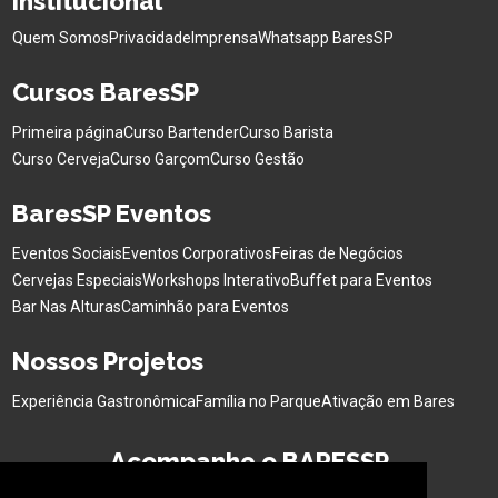
Institucional
Quem Somos
Privacidade
Imprensa
Whatsapp BaresSP
Cursos BaresSP
Primeira página
Curso Bartender
Curso Barista
Curso Cerveja
Curso Garçom
Curso Gestão
BaresSP Eventos
Eventos Sociais
Eventos Corporativos
Feiras de Negócios
Cervejas Especiais
Workshops Interativo
Buffet para Eventos
Bar Nas Alturas
Caminhão para Eventos
Nossos Projetos
Experiência Gastronômica
Família no Parque
Ativação em Bares
Acompanhe o BARESSP