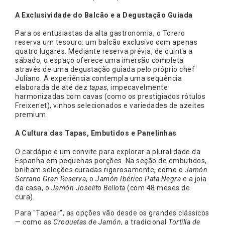
A Exclusividade do Balcão e a Degustação Guiada
Para os entusiastas da alta gastronomia, o Torero
reserva um tesouro: um balcão exclusivo com apenas
quatro lugares. Mediante reserva prévia, de quinta a
sábado, o espaço oferece uma imersão completa
através de uma degustação guiada pelo próprio chef
Juliano. A experiência contempla uma sequência
elaborada de até dez
tapas
, impecavelmente
harmonizadas com cavas (como os prestigiados rótulos
Freixenet), vinhos selecionados e variedades de azeites
premium.
A Cultura das Tapas, Embutidos e Panelinhas
O cardápio é um convite para explorar a pluralidade da
Espanha em pequenas porções. Na seção de embutidos,
brilham seleções curadas rigorosamente, como o
Jamón
Serrano Gran Reserva
, o
Jamón Ibérico Pata Negra
e a joia
da casa, o
Jamón Joselito Bellota
(com 48 meses de
cura).
Para "Tapear", as opções vão desde os grandes clássicos
— como as
Croquetas de Jamón
, a tradicional
Tortilla de