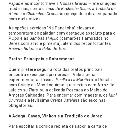
Papas
e as incontornáveis
Nossas Bravas
— até criações
modernas, como o
Taco de Bochecha Suína
, a
Tostada de
Atum
e o
Chabichou Crocante
(queijo de cabra empanado
com mel nativo).
As opções servidas "Na Panelinha" elevam a
temperatura do paladar, com destaque absoluto para o
Pulpo
e as
Gambas al Ajillo
(camarões flambados no
Jerez com alho e pimenta), além dos reconfortantes
Huevos Rotos
e o
Rabo de Toro
.
Pratos Principais e Sobremesas
Quem prefere seguir a rota dos pratos principais
encontra execuções primorosas. Vale a pena
experimentar a clássica
Paella a La Mariñera
, o Robalo
com Crispy de Mandioquinha guarnecido com Arroz de
Lula
en su Tinta
, ou a delicada Pescada ao Molho de
Amoras Salteadas. Para encerrar com maestria, os
Mini
Churros
e a levíssima
Crema Catalana
são escolhas
obrigatórias.
A Adega: Cavas, Vinhos e a Tradição do Jerez
Para escoltar a comida repleta de sabor, a carta de