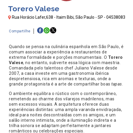
Torero Valese
Rua Horácio Lafer,638 - Itaim Bibi, São Paulo - SP - 04538083
Compartilhe
Quando se pensa na culinária espanhola em São Paulo, é
comum associar a experiência a restaurantes de
extrema formalidade e porções monumentais. O
Torero
Valese
, no entanto, subverte essa lógica com maestria.
Comandada pelo talentoso chef Juliano Valese desde
2007, a casa investe em uma gastronomia ibérica
despretensiosa, rica em aromas e texturas, onde a
grande protagonista é a arte de compartilhar boas
tapas
.
O ambiente equilibra o rústico com o contemporâneo,
remetendo ao charme dos vilarejos madrilenos, mas
sem excessos visuais. A arquitetura oferece duas
experiências distintas: uma ampla varanda envidraçada,
ideal para noites descontraídas com os amigos, e um
salão interno intimista, onde a iluminação indireta e a
trilha sonora se adaptam perfeitamente a jantares
românticos ou celebrações especiais.