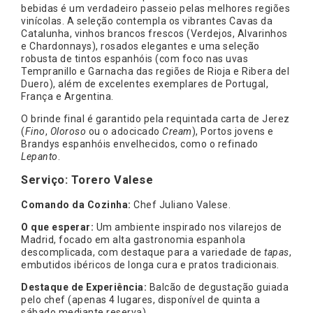
bebidas é um verdadeiro passeio pelas melhores regiões
vinícolas. A seleção contempla os vibrantes Cavas da
Catalunha, vinhos brancos frescos (Verdejos, Alvarinhos
e Chardonnays), rosados elegantes e uma seleção
robusta de tintos espanhóis (com foco nas uvas
Tempranillo e Garnacha das regiões de Rioja e Ribera del
Duero), além de excelentes exemplares de Portugal,
França e Argentina.
O brinde final é garantido pela requintada carta de Jerez
(
Fino
,
Oloroso
ou o adocicado
Cream
), Portos jovens e
Brandys espanhóis envelhecidos, como o refinado
Lepanto
.
Serviço: Torero Valese
Comando da Cozinha:
Chef Juliano Valese.
O que esperar:
Um ambiente inspirado nos vilarejos de
Madrid, focado em alta gastronomia espanhola
descomplicada, com destaque para a variedade de
tapas
,
embutidos ibéricos de longa cura e pratos tradicionais.
Destaque de Experiência:
Balcão de degustação guiada
pelo chef (apenas 4 lugares, disponível de quinta a
sábado mediante reserva).