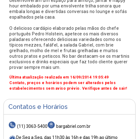
desenvolveram um espaço para almoço, jantar e happy
hour embalado por uma envolvente trilha sonora que
embala longas e divertidas conversas no lounge e sofás
espalhados pela casa.
O delicioso cardápio elaborado pelas mãos do chefe
português Pedro Holstein, apetece os mais diversos
paladares oferecendo deliciosas variedades como os
típicos mezzes, faláfel, a salada Gabriel, com brie
grelhado, molho de mel e frutas grelhadas e muitos
outros pratos e petiscos. No bar destacam-se os martinis
exclusivos e drinks especiais que faz todo cliente querer
provar sempre mais um.
Última atualização realizada em 16/09/2014 19:05:49
Contato, preços e horários podem ser alterados pelos
estabelecimentos sem aviso prévio. Verifique antes de sair!
Contatos e Horários
(11) 3063-5400
bargabriel.com.br
De Seg a Seg, das 11h30 às 16h e das 19h ao último