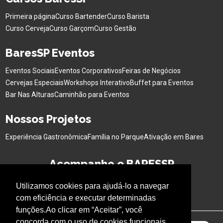
Primeira página
Curso Bartender
Curso Barista
Curso Cerveja
Curso Garçom
Curso Gestão
BaresSP Eventos
Eventos Sociais
Eventos Corporativos
Feiras de Negócios
Cervejas Especiais
Workshops Interativo
Buffet para Eventos
Bar Nas Alturas
Caminhão para Eventos
Nossos Projetos
Experiência Gastronômica
Família no Parque
Ativação em Bares
Acompanhe o BARESSP
Utilizamos cookies para ajudá-lo a navegar
com eficiência e executar determinadas
funções.Ao clicar em “Aceitar”, você
concorda com o uso de cookies funcionais