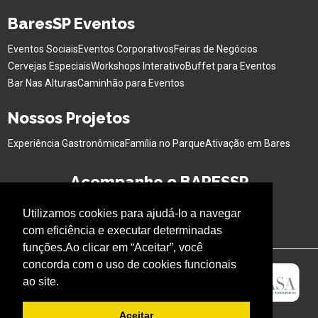
BaresSP Eventos
Eventos Sociais
Eventos Corporativos
Feiras de Negócios
Cervejas Especiais
Workshops Interativo
Buffet para Eventos
Bar Nas Alturas
Caminhão para Eventos
Nossos Projetos
Experiência Gastronômica
Família no Parque
Ativação em Bares
Acompanhe o BARESSP
Utilizamos cookies para ajudá-lo a navegar
com eficiência e executar determinadas
funções.Ao clicar em “Aceitar”, você
concorda com o uso de cookies funcionais
ao site.
Aceitar