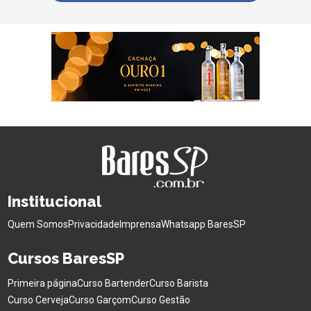
Institucional
Quem Somos
Privacidade
Imprensa
Whatsapp BaresSP
Cursos BaresSP
Primeira página
Curso Bartender
Curso Barista
Curso Cerveja
Curso Garçom
Curso Gestão