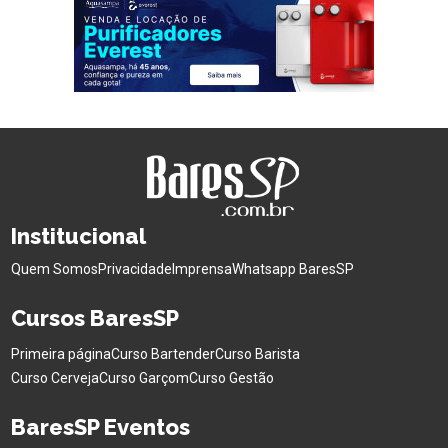
Institucional
Quem Somos
Privacidade
Imprensa
Whatsapp BaresSP
Cursos BaresSP
Primeira página
Curso Bartender
Curso Barista
Curso Cerveja
Curso Garçom
Curso Gestão
BaresSP Eventos