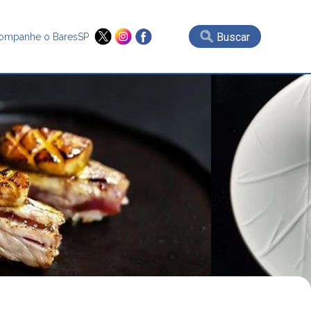
Buscar
ompanhe o BaresSP