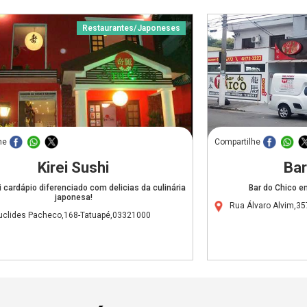
Restaurantes/Japoneses
he
Compartilhe
Kirei Sushi
Bar
i cardápio diferenciado com delicias da culinária
Bar do Chico 
japonesa!
Rua Álvaro Alvim,3
uclides Pacheco,168-Tatuapé,03321000