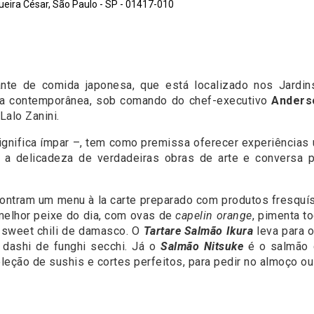
eira César, São Paulo - SP - 01417-010
ante de comida japonesa, que está localizado nos Jardi
esa contemporânea, sob comando do chef-executivo
Anders
Lalo Zanini.
nifica ímpar –, tem como premissa oferecer experiências 
a delicadeza de verdadeiras obras de arte e conversa p
ncontram um menu à la carte preparado com produtos fresq
melhor peixe do dia, com ovas de
capelin orange
, pimenta t
 sweet chili de damasco. O
Tartare Salmão Ikura
leva para o
dashi de funghi secchi. Já o
Salmão Nitsuke
é o salmão c
leção de sushis e cortes perfeitos, para pedir no almoço ou 