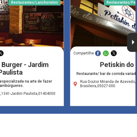
Restaurantes/Lanchonetes
Restaurantes/Pei
Compartilhe
 Burger - Jardim
Petiskin do
Paulista
Restaurante/ bar de comida variada
especializada na arte de fazer
Rua Doutor Miranda de Azevedo,6
ambúrgueres.
Brasileira,05027-000
1341-Jardim Paulista,01404000