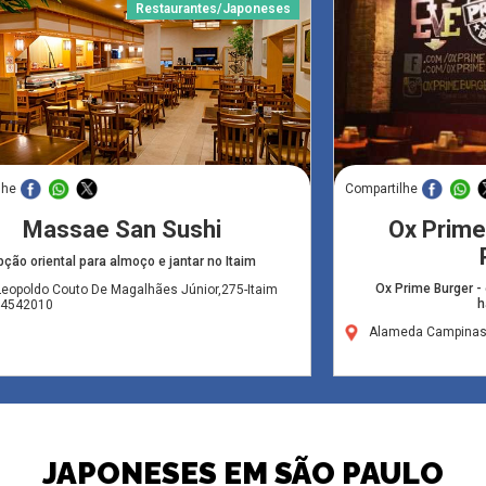
Restaurantes/Japoneses
lhe
Compartilhe
Massae San Sushi
Ox Prime
ção oriental para almoço e jantar no Itaim
Ox Prime Burger - 
eopoldo Couto De Magalhães Júnior,275-Itaim
h
,04542010
Alameda Campinas,
JAPONESES EM SÃO PAULO