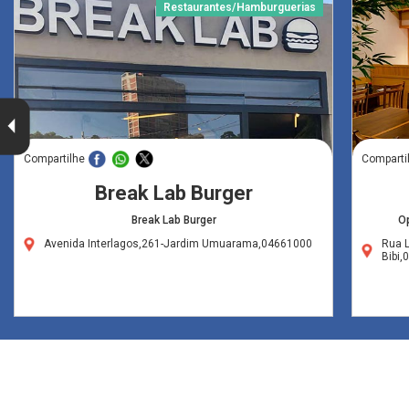
Restaurantes/Hamburguerias
Compartilhe
Comparti
Break Lab Burger
Break Lab Burger
Op
Avenida Interlagos,261-Jardim Umuarama,04661000
Rua L
Bibi