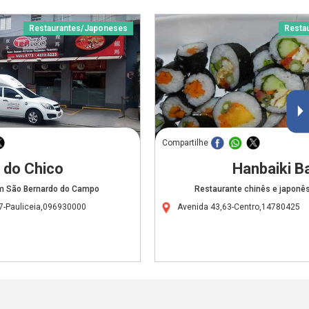
Restaurantes/Japoneses
Resta
Compartilhe
 do Chico
Hanbaiki B
em São Bernardo do Campo
Restaurante chinês e japonês
57-Pauliceia,096930000
Avenida 43,63-Centro,14780425