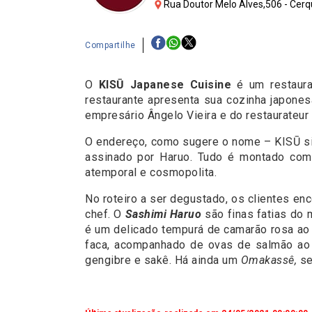
Rua Doutor Melo Alves,506 - Cerqu
Compartilhe
O
KISŪ Japanese Cuisine
é um restaur
restaurante apresenta sua cozinha japon
empresário Ângelo Vieira e do restaurateur 
O endereço, como sugere o nome – KISŪ sig
assinado por Haruo. Tudo é montado com 
atemporal e cosmopolita.
No roteiro a ser degustado, os clientes e
chef. O
Sashimi Haruo
são finas fatias do 
é um delicado tempurá de camarão rosa ao
faca, acompanhado de ovas de salmão ao 
gengibre e sakê. Há ainda um
Omakassê,
se