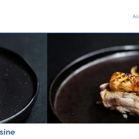
Ac
sine