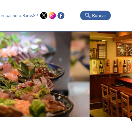
Buscar
ompanhe o BaresSP