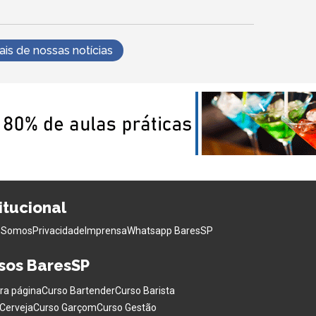
s de nossas notícias
titucional
 Somos
Privacidade
Imprensa
Whatsapp BaresSP
sos BaresSP
ra página
Curso Bartender
Curso Barista
Cerveja
Curso Garçom
Curso Gestão