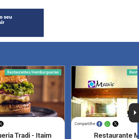
Restaurantes/Hamburguerias
Rest
Compartilhe
ria Tradi - Itaim
Restaurante 