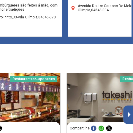
búrgueres são feitos á mão, com
Avenida Doutor Cardoso De Melo,
or e tradições
Olímpia,04548-004
o Pinto,33-Vila Olímpia,04545-070
Restaurantes/Japoneses
Resta
Compartilhe