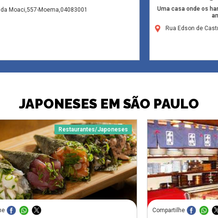
Uma casa onde os ham
ida Moaci,557-Moema,04083001
am
Rua Edson de Castr
JAPONESES EM SÃO PAULO
Restaurantes/Japoneses
he
Compartilhe