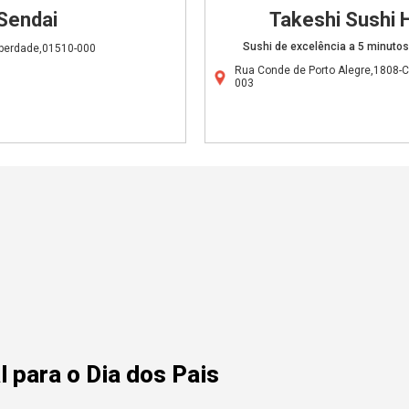
Sendai
Takeshi Sushi
Sushi de excelência a 5 minuto
iberdade,01510-000
Rua Conde de Porto Alegre,1808-
003
 para o Dia dos Pais