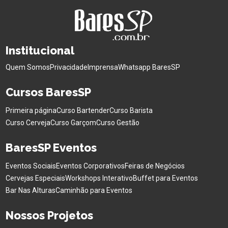
Institucional
Quem Somos
Privacidade
Imprensa
Whatsapp BaresSP
Cursos BaresSP
Primeira página
Curso Bartender
Curso Barista
Curso Cerveja
Curso Garçom
Curso Gestão
BaresSP Eventos
Eventos Sociais
Eventos Corporativos
Feiras de Negócios
Cervejas Especiais
Workshops Interativo
Buffet para Eventos
Bar Nas Alturas
Caminhão para Eventos
Nossos Projetos