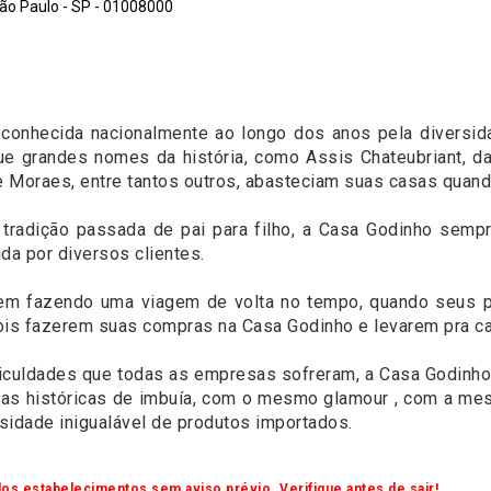
São Paulo - SP - 01008000
conhecida nacionalmente ao longo dos anos pela diversid
ue grandes nomes da história, como Assis Chateubriant, d
de Moraes, entre tantos outros, abasteciam suas casas quan
radição passada de pai para filho, a Casa Godinho sempr
ida por diversos clientes.
em fazendo uma viagem de volta no tempo, quando seus p
ois fazerem suas compras na Casa Godinho e levarem pra c
ficuldades que todas as empresas sofreram, a Casa Godin
ras históricas de imbuía, com o mesmo glamour , com a m
sidade inigualável de produtos importados.
os estabelecimentos sem aviso prévio. Verifique antes de sair!