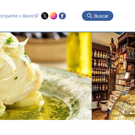
Buscar
ompanhe o BaresSP