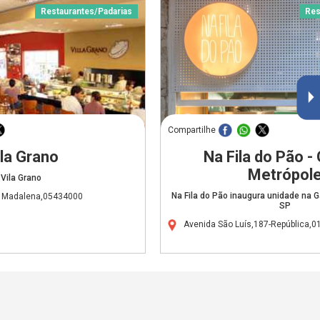
Restaurantes/Padarias
Res
Compartilhe
lla Grano
Na Fila do Pão - 
Metrópol
Vila Grano
Na Fila do Pão inaugura unidade na 
a Madalena,05434000
SP
Avenida São Luís,187-República,0