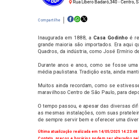
Rua Líbero Badaró,340 - Centro, 
Compartilhe
Inaugurada em 1888, a
Casa
Godinho
é re
grande maioria são importados. Era aqui q
Quadros, da indústria, como José Ermírio 
Durante anos e anos, como se fosse uma t
média paulistana. Tradição esta, ainda mant
Muitos ainda recordam, como se estivess
maravilhoso Centro de São Paulo, para dep
O tempo passou, e apesar das diversas di
as mesmas instalações, com suas pratelei
de sempre servir bem e oferecer uma diver
Última atualização realizada em 14/05/2025 14:23:48
Contato, preços e horários podem ser alterados pel